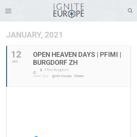
Skip
to
content
JANUARY, 2021
12
OPEN HEAVEN DAYS | PFIMI |
BURGDORF ZH
JAN
Pfimi Burgdorf
Event Type :
Ignite Europe,
Shawn