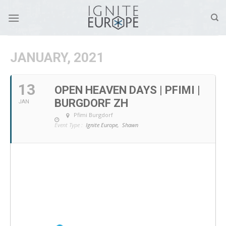
Skip
to
content
JANUARY, 2021
13
OPEN HEAVEN DAYS | PFIMI |
BURGDORF ZH
JAN
Pfimi Burgdorf
Event Type :
Ignite Europe,
Shawn